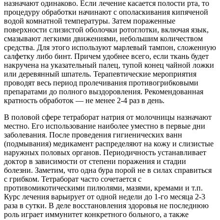
назначают одинаково. Если лечение касается полости рта, то
процедуру обработки начинают с ополаскивания кипяченой
водой комнатной температуры. Затем пораженные
поверхности слизистой оболочки ротоглотки, включая язык,
смазывают легкими движениями, небольшим количеством
средства. Для этого используют марлевый тампон, сложенную
салфетку либо бинт. Причем удобнее всего, если ткань будет
накручена на указательный палец, тупой конец чайной ложки
или деревянный шпатель. Терапевтические мероприятия
проводят весь период пролечивания противогрибковыми
препаратами до полного выздоровления. Рекомендованная
кратность обработок — не менее 2-4 раз в день.
В половой сфере тетраборат натрия от молочницы назначают
местно. Его использование наиболее уместно в первые дни
заболевания. После проведения гигиенических ванн
(подмывания) медикамент распределяют на кожу и слизистые
наружных половых органов. Периодичность устанавливает
доктор в зависимости от степени поражения и стадии
болезни. Заметим, что одна бура порой не в силах справиться
с грибком. Тетраборат часто сочетается с
противомикотическими пилюлями, мазями, кремами и т.п.
Курс лечения варьирует от одной недели до 1-го месяца 2-3
раза в сутки. В деле восстановления здоровья не последнюю
роль играет иммунитет конкретного больного, а также