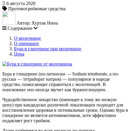
6 августа 2020
Противогрибковые средства
Автор: Хуртак Нина
Содержание
О молочнице
О препарате
Бура в глицерине при молочнице
Цена
Бура в глицерине (по-латински — Sodium tetraborate, а по-
русски — тетраборат натрия) — популярное в народе
средство, помогающее справиться с молочницей. В
поисковике оно иногда звучит как бураноглицерин.
Чудодейственное лекарство (имеющее к тому же низкую
цену) при кандидозах различной локализации подходит для
восстановления здоровья в оптимальные сроки. Однако бура в
глицерине не является антимикотиком, хотя эффективно
подавляет рост грибков.
Далее разберемся во всех нюансах по порядку.