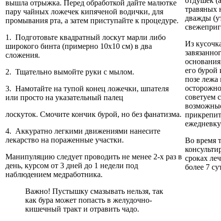
отдушек (
вышла отрыжка. Перед обработкой дайте малютке
травяных 
пару чайных ложечек кипяченой водички, для
дважды (у
промывания рта, а затем приступайте к процедуре.
свежеприг
1. Подготовьте квадратный лоскут марли либо
Из кусочк
широкого бинта (примерно 10х10 см) в два
завязанно
сложения.
основания
его бурой 
2. Тщательно вымойте руки с мылом.
позе лежа 
осторожно
3. Намотайте на тупой конец ложечки, шпателя
советуем 
или просто на указательный палец
возможные
лоскуток. Смочите кончик бурой, но без фанатизма.
прикрепит
ежедневку
4. Аккуратно легкими движениями нанесите
лекарство на пораженные участки.
Во время 
консульти
Манипуляцию следует проводить не менее 2-х раз в
сроках ле
день, курсом от 3 дней до 1 недели под
более 7 су
наблюдением медработника.
Важно! Пустышку смазывать нельзя, так
как бура может попасть в желудочно-
кишечный тракт и отравить чадо.