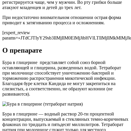
регистрируется чаще, чем у мужчин. Во рту грибки больше
атакуют младенцев и детей до трех лет.
При недостаточно внимательном отношении острая форма
приводит к затягиванию процесса и осложнениям.
[expert_review
params=»JTdCJTIyY29sb3IlMjIlM0ElMjJibHVlLTIlMjI
О препарате
Бура в глицерине представляет собой союз борной
оставляющей и глицерина, разведенных водой. Тетраборат
при молочнице способствует уничтожению бактерий и
торможению распространения микотической инфекции.
Благодаря буре клетки Кандида не могут закрепиться на
слизистых, а соответственно, не образуют колонии (не
развиваются).
Бура в глицерине — водный раствор 20-ти процентной
концентрации, выпускаемый в стеклянных темно-коричневых
флаконах по тридцать и пятьдесят миллилитров. Тетраборат
натрия при молочнице служит только для местного