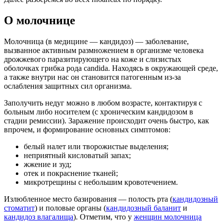
О молочнице
Молочница (в медицине — кандидоз) — заболевание,
вызванное активным размножением в организме человека
дрожжевого паразитирующего на коже и слизистых
оболочках грибка рода candida. Находясь в окружающей среде,
а также внутри нас он становится патогенным из-за
ослабления защитных сил организма.
Заполучить недуг можно в любом возрасте, контактируя с
больным либо носителем (с хроническим кандидозом в
стадии ремиссии). Заражение происходит очень быстро, как
впрочем, и формирование основных симптомов:
белый налет или творожистые выделения;
неприятный кисловатый запах;
жжение и зуд;
отек и покраснение тканей;
микротрещины с небольшим кровотечением.
Излюбленное место базирования — полость рта (
кандидозный
стоматит
) и половые органы (
кандидозный баланит
и
кандидоз влагалища
). Отметим, что у
женщин молочница