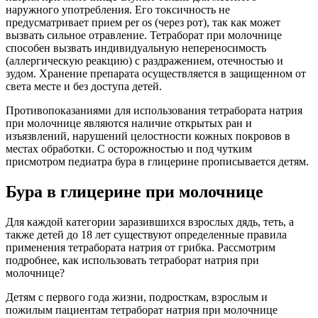
наружного употребления. Его токсичность не
предусматривает прием per os (через рот), так как может
вызвать сильное отравление. Тетраборат при молочнице
способен вызвать индивидуальную непереносимость
(аллергическую реакцию) с раздражением, отечностью и
зудом. Хранение препарата осуществляется в защищенном от
света месте и без доступа детей.
Противопоказаниями для использования тетрабората натрия
при молочнице являются наличие открытых ран и
изъязвлений, нарушений целостности кожных покровов в
местах обработки. С осторожностью и под чутким
присмотром педиатра бура в глицерине прописывается детям.
Бура в глицерине при молочнице
Для каждой категории заразившихся взрослых дядь, теть, а
также детей до 18 лет существуют определенные правила
применения тетрабората натрия от грибка. Рассмотрим
подробнее, как использовать тетраборат натрия при
молочнице?
Детям с первого года жизни, подросткам, взрослым и
пожилым пациентам тетраборат натрия при молочнице