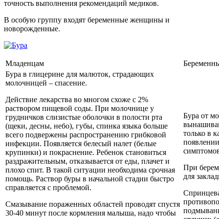
точность выполнения рекомендаций медиков.
В особую группу входят беременные женщины и
новорожденные.
Младенцам
Беременн
Бура в глицерине для малюток, страдающих
молочницей – спасение.
Действие лекарства во многом схоже с 2%
раствором пищевой соды. При молочнице у
Бура от м
грудничков слизистые оболочки в полости рта
вынашиван
(щеки, десны, небо), губы, спинка языка больше
только в к
всего подвержены распространению грибковой
появлени
инфекции. Появляется белесый налет (белые
симптомов
крупинки) и покраснение. Ребенок становиться
раздражительным, отказывается от еды, плачет и
При берем
плохо спит. В такой ситуации необходима срочная
для закла
помощь. Раствор буры в начальной стадии быстро
справляется с проблемой.
Спринцев
противопо
Смазывание пораженных областей проводят спустя
подмывани
30-40 минут после кормления малыша, надо чтобы