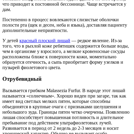
что приводит к постоянной бессоннице. Чаще встречается у
дам.
Постепенно в процесс вовлекаются слизистые оболочки
полости рта (щек и десен, неба и языка), доставляя пациенту
дополнительные неприятности.
У детей
красный плоский лишай
— редкое явление. Из-за
того, что в рыхлой коже ребятишек содержится больше воды,
чем в организме у взрослого, а мелкие кровеносные сосуды
расположены ближе к поверхности кожи, моментально
образуется отечность, а сыпь приобретает форму узелков и
пузырей фиолетового цвета.
Отрубевидный
Вызывается грибком Malassezia Furfur. В народе этот лишай
называется «солнечным». Хорошо виден при загаре, так как
имеет вид светлых мелких пятен, которые способны
объединятся в крупные очаги с признаками шелушения и
небольшого зуда. Границы пятен четко очерчены. Появлению
лишая способствует повышенная потливость и длительное
пребывание под действием ультрафиолетовых лучей.
Развивается в период от 2 недель до 2-3 месяцев и носит
хронический характер. Обычно не вызывает особо