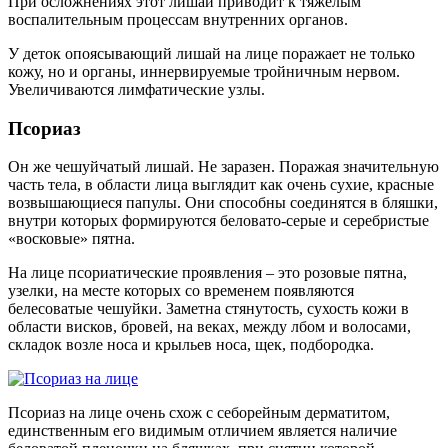
При осложнениях этот лишай приводит к тяжелым
воспалительным процессам внутренних органов.
У деток опоясывающий лишай на лице поражает не только
кожу, но и органы, иннервируемые тройничным нервом.
Увеличиваются лимфатические узлы.
Псориаз
Он же чешуйчатый лишай. Не заразен. Поражая значительную
часть тела, в области лица выглядит как очень сухие, красные
возвышающиеся папулы. Они способны соединятся в бляшки,
внутри которых формируются беловато-серые и серебристые
«восковые» пятна.
На лице псориатические проявления – это розовые пятна,
узелки, на месте которых со временем появляются
белесоватые чешуйки. Заметна стянутость, сухость кожи в
области висков, бровей, на веках, между лбом и волосами,
складок возле носа и крыльев носа, щек, подбородка.
Псориаз на лице очень схож с себорейным дерматитом,
единственным его видимым отличием является наличие