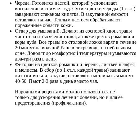
Череда. Готовится настой, который успокаивает
воспаление и снимает зуд. Сухие цветки череды (1 ст.л.)
заваривают стаканом кипятка. В закутанной емкости
оставляют на час. Теплым настоем обрабатывают
пораженные области кожи.
Отвар для умываний. Делают из сосновой хвои, травы
чистотела и тысячелистника, а также цветов ромашки и
коры дуба. Все травы по столовой ложке варят в течение
20 минут на водяной бане в литре воды на небольшом
огне. Доводят до комфортной температуры и умываются
два-три раза в день.
Фиточай из цветков ромашки и череды, листьев шалфея
и мелиссы. В сбор (по 1 ст.л. каждой травы) заливают
литр кипятка и, закутав, оставляют настаиваться минут
40-50. Пьют 2-3 раза в день вместо чая.
Народными рецептами можно пользоваться не
только для ускорения лечения болезни, но и для ее
предотвращения (профилактики).