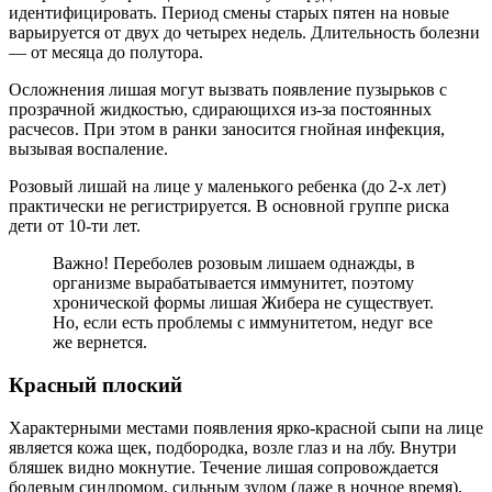
идентифицировать. Период смены старых пятен на новые
варьируется от двух до четырех недель. Длительность болезни
— от месяца до полутора.
Осложнения лишая могут вызвать появление пузырьков с
прозрачной жидкостью, сдирающихся из-за постоянных
расчесов. При этом в ранки заносится гнойная инфекция,
вызывая воспаление.
Розовый лишай на лице у маленького ребенка (до 2-х лет)
практически не регистрируется. В основной группе риска
дети от 10-ти лет.
Важно! Переболев розовым лишаем однажды, в
организме вырабатывается иммунитет, поэтому
хронической формы лишая Жибера не существует.
Но, если есть проблемы с иммунитетом, недуг все
же вернется.
Красный плоский
Характерными местами появления ярко-красной сыпи на лице
является кожа щек, подбородка, возле глаз и на лбу. Внутри
бляшек видно мокнутие. Течение лишая сопровождается
болевым синдромом, сильным зудом (даже в ночное время),