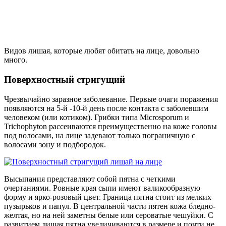
Видов лишая, которые любят обитать на лице, довольно
много.
Поверхностный стригущий
Чрезвычайно заразное заболевание. Первые очаги поражения
появляются на 5-й -10-й день после контакта с заболевшим
человеком (или котиком). Грибки типа Microsporum и
Trichophyton рассеиваются преимущественно на коже головы
под волосами, на лице задевают только пограничную с
волосами зону и подбородок.
Высыпания представляют собой пятна с четкими
очертаниями. Ровные края сыпи имеют валикообразную
форму и ярко-розовый цвет. Граница пятна стоит из мелких
пузырьков и папул. В центральной части пятен кожа бледно-
желтая, но на ней заметны белые или сероватые чешуйки. С
развитием лишая пятна увеличиваются в размере и почти не