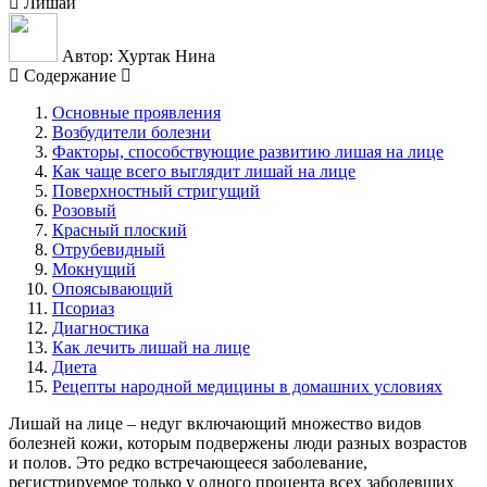
Лишаи
Автор: Хуртак Нина
Содержание
Основные проявления
Возбудители болезни
Факторы, способствующие развитию лишая на лице
Как чаще всего выглядит лишай на лице
Поверхностный стригущий
Розовый
Красный плоский
Отрубевидный
Мокнущий
Опоясывающий
Псориаз
Диагностика
Как лечить лишай на лице
Диета
Рецепты народной медицины в домашних условиях
Лишай на лице – недуг включающий множество видов
болезней кожи, которым подвержены люди разных возрастов
и полов. Это редко встречающееся заболевание,
регистрируемое только у одного процента всех заболевших