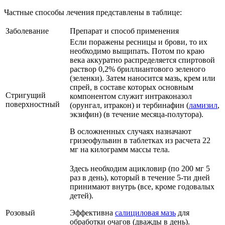
Частные способы лечения представлены в таблице:
Заболевание
Препарат и способ применения
Если поражены ресницы и брови, то их
необходимо выщипать. Потом по краю
века аккуратно распределяется спиртовой
раствор 0,2% бриллиантового зеленого
(зеленки). Затем наносится мазь, крем или
спрей, в составе которых основным
Стригущий
компонентом служит интраконазол
поверхностный
(орунгал, итракон) и тербинафин (
ламизил
,
экзифин) (в течение месяца-полутора).
В осложненных случаях назначают
гризеофульвин в таблетках из расчета 22
мг на килограмм массы тела.
Здесь необходим ацикловир (по 200 мг 5
раз в день), который в течение 5-ти дней
принимают внутрь (все, кроме годовалых
детей).
Розовый
Эффективна
салициловая мазь
для
обработки очагов (дважды в день).