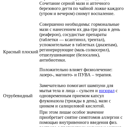
Сочетание серной мази и аптечного
березового дегтя по чайной ложке каждого
(утром и вечером) снимут воспаление.
Совершенно необходимы: гормональные
мази с нанесением их два-три раза в день
(реаферон), сосудистые препараты
(таблетки — ксантинол, трентал),
успокоительные в таблетках (диазепам),
регинерирующие (мазь солкосерил),
Красный плоский
отшелушивающие (белосалик),
антибиотики.
Положительно влияет физиолечение:
лазеро-, магнито- и ПУВА – терапия.
Замечательно помогают шампуни для
мытья тела и лица – сульсен и
низорал
с
Отрубевидный
одновременным приемом капсул
флуконазола (трижды в день), мази с
цинком и салициловой кислотой.
При этом лишае особое значение
приобретает снятие симптомов аллергии с
помощью внутривенного введения физ.