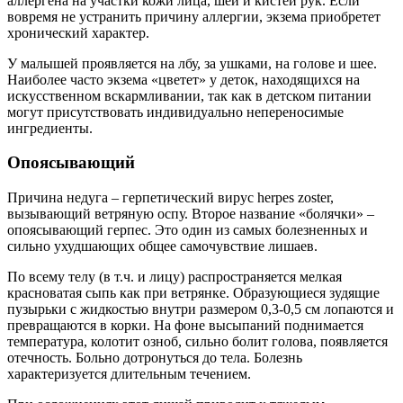
аллергена на участки кожи лица, шей и кистей рук. Если
вовремя не устранить причину аллергии, экзема приобретет
хронический характер.
У малышей проявляется на лбу, за ушками, на голове и шее.
Наиболее часто экзема «цветет» у деток, находящихся на
искусственном вскармливании, так как в детском питании
могут присутствовать индивидуально непереносимые
ингредиенты.
Опоясывающий
Причина недуга – герпетический вирус herpes zoster,
вызывающий ветряную оспу. Второе название «болячки» –
опоясывающий герпес. Это один из самых болезненных и
сильно ухудшающих общее самочувствие лишаев.
По всему телу (в т.ч. и лицу) распространяется мелкая
красноватая сыпь как при ветрянке. Образующиеся зудящие
пузырьки с жидкостью внутри размером 0,3-0,5 см лопаются и
превращаются в корки. На фоне высыпаний поднимается
температура, колотит озноб, сильно болит голова, появляется
отечность. Больно дотронуться до тела. Болезнь
характеризуется длительным течением.