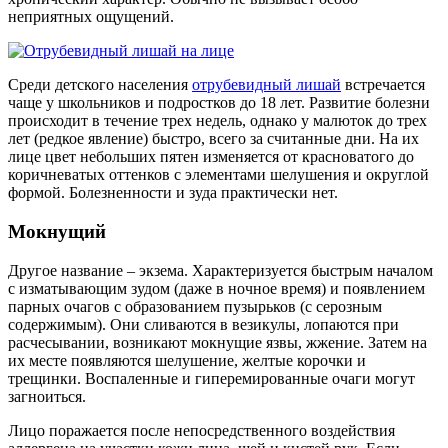
неприятных ощущений.
Среди детского населения
отрубевидный лишай
встречается
чаще у школьников и подростков до 18 лет. Развитие болезни
происходит в течение трех недель, однако у малюток до трех
лет (редкое явление) быстро, всего за считанные дни. На их
лице цвет небольших пятен изменяется от красноватого до
коричневатых оттенков с элементами шелушения и округлой
формой. Болезненности и зуда практически нет.
Мокнущий
Другое название – экзема. Характеризуется быстрым началом
с изматывающим зудом (даже в ночное время) и появлением
парных очагов с образованием пузырьков (с серозным
содержимым). Они сливаются в везикулы, лопаются при
расчесывании, возникают мокнущие язвы, жжение. Затем на
их месте появляются шелушение, желтые корочки и
трещинки. Воспаленные и гиперемированные очаги могут
загноиться.
Лицо поражается после непосредственного воздействия