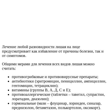
Лечение любой разновидности лишая на лице
предусматривает как избавление от причины болезни, так и
от симптомов.
Общими мерами для лечения всех видов лишая можно
считать:
противогрибковые и противовирусные препараты;
антибиотики (эритромицин, пенициллин, ампициллин,
гентомицин, тетрациклин);
витамины (группы В, А, Д, С и Е);
противоаллергические (таблетки – тавегил, супрастин,
лоратадин, диазолин);
гормональные (мази – флуцинар, лоринден, синалар,
преднизолон, бетаметазон, полькортолон, оксикорт).