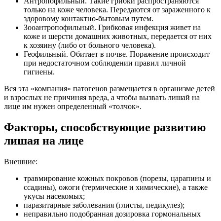
Антропофильный. Такие грибки распространяются
только на коже человека. Передаются от зараженного к
здоровому контактно-бытовым путем.
Зооантропофильный. Грибковая инфекция живет на
коже и шерсти домашних животных, передается от них
к хозяину (либо от больного человека).
Геофильный. Обитает в почве. Поражение происходит
при недостаточном соблюдении правил личной
гигиены.
Вся эта «компания» патогенов размещается в организме детей
и взрослых не причиняя вреда, а чтобы вызвать лишай на
лице им нужен определенный «толчок».
Факторы, способствующие развитию
лишая на лице
Внешние:
травмирование кожных покровов (порезы, царапины и
ссадины), ожоги (термические и химические), а также
укусы насекомых;
паразитарные заболевания (глисты, педикулез);
неправильно подобранная дозировка гормональных