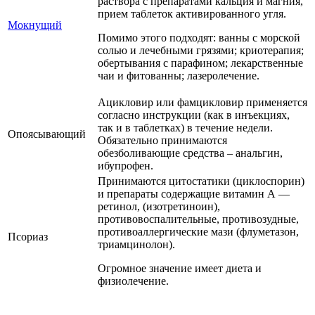
раствора с препаратами кальция и магния,
прием таблеток активированного угля.
Мокнущий
Помимо этого подходят: ванны с морской
солью и лечебными грязями; криотерапия;
обертывания с парафином; лекарственные
чаи и фитованны; лазеролечение.
Ацикловир или фамцикловир применяется
согласно инструкции (как в инъекциях,
так и в таблетках) в течение недели.
Опоясывающий
Обязательно принимаются
обезболивающие средства – анальгин,
ибупрофен.
Принимаются цитостатики (циклоспорин)
и препараты содержащие витамин А —
ретинол, (изотретиноин),
противовоспалительные, противозудные,
противоаллергические мази (флуметазон,
Псориаз
триамцинолон).
Огромное значение имеет диета и
физиолечение.